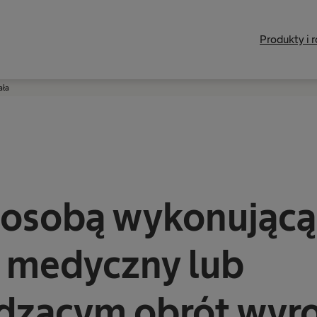
Produkty i 
ała
 osobą wykonującą
 medyczny lub
dzącym obrót wyr