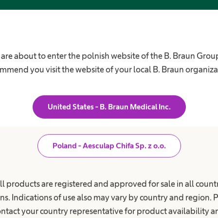
o
f
e
s
j
o
n
ka nad pacjentem
Kariera
 are about to enter the polnish website of the B. Braun Grou
a
l
mmend you visit the website of your local B. Braun organiza
i
e jednostki chorobowe
Nasza kultura
s
ekła choroba nerek
t
Praca w B. Braun
ą
łowie
z
United States - B. Braun Medical Inc.
Twoje szanse i możliwości
b
 stomijna
r
Benefity
manie moczu
a
n
Praca & kariera
ż
Poland - Aesculap Chifa Sp. z o.o.
Szkoła przyzakładowa
a klienta firmy
y
m
gia stawu biodrowego,
B. Braun JUMP - program stażow
e
wego i kręgosłupa
Klauzula informacyjna dla kandyd
d
ll products are registered and approved for sale in all countr
y
ia szpitalne
do pracy
c
ns. Indications of use also may vary by country and region. 
z
n
ntact your country representative for product availability 
e