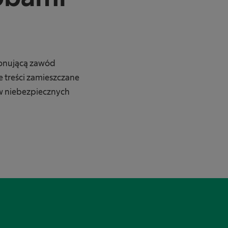
konującą zawód
treści zamieszczane
ów niebezpiecznych