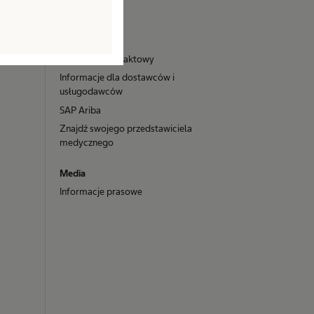
Compliance
Kontakt
Formularz kontaktowy
Informacje dla dostawców i
usługodawców
SAP Ariba
Znajdź swojego przedstawiciela
medycznego
Media
Informacje prasowe