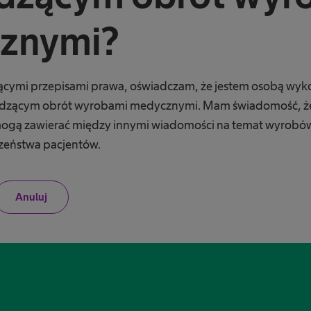
znymi?
ącymi przepisami prawa, oświadczam, że jestem osobą wy
zącym obrót wyrobami medycznymi. Mam świadomość, że 
e mogą zawierać między innymi wiadomości na temat wyrob
czeństwa pacjentów.
N
Anuluj
i
e
j
e
s
t
e
m
p
r