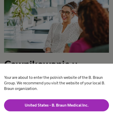
Cewnikowanie u
kobiet
Your are about to enter the polnish website of the B. Braun
Group. We recommend you visit the website of your local B.
Braun organization.
Cewka moczowa u kobiet ma długość około 3-4
cm. W zależności od indywidualnych preferencji
United States - B. Braun Medical Inc.
można wybierać pomiędzy wersją mini lub