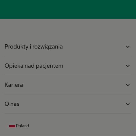
Produkty i rozwiązania
expand_more
Opieka nad pacjentem
expand_more
Kariera
expand_more
O nas
expand_more
Poland