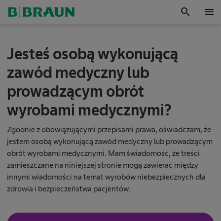
search
menu
OK
Z
Jesteś osobą wykonującą
a
r
zawód medyczny lub
z
ą
prowadzącym obrót
d
z
wyrobami medycznymi?
a
n
i
Zgodnie z obowiązującymi przepisami prawa, oświadczam, że
e
jestem osobą wykonującą zawód medyczny lub prowadzącym
a
obrót wyrobami medycznymi. Mam świadomość, że treści
r
zamieszczane na niniejszej stronie mogą zawierać między
t
innymi wiadomości na temat wyrobów niebezpiecznych dla
y
k
zdrowia i bezpieczeństwa pacjentów.
u
ł
a