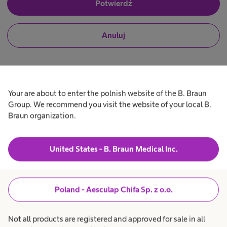
J
Potwierdź
m
e
i
s
s
t
N
Anuluj
e
t
i
m
e
e
p
r
j
r
y
e
o
s
f
l
j, jak
t
e
n
e
s
Your are about to enter the polnish website of the B. Braun
y
m
j
Group. We recommend you visit the website of your local B.
P
ować
m
p
o
Braun organization.
r
n
i
o
a
o
ność
f
l
S
e
i
z
s
s
United States - B. Braun Medical Inc.
j
t
łań na
t
o
ą
o
n
z
Produkty i rozwiązania
expand_more
a
b
l
e
r
Poland - Aesculap Chifa Sp. z o.o.
s
i
a
s
n
acyjnej
Opieka nad pacjentem
expand_more
t
t
ż
r
Not all products are registered and approved for sale in all
ą
y