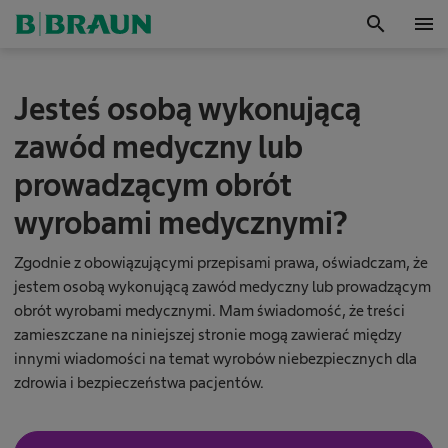
search
menu
OK
I
Jesteś osobą wykonującą
n
t
zawód medyczny lub
e
l
prowadzącym obrót
i
g
wyrobami medycznymi?
e
n
t
Zgodnie z obowiązującymi przepisami prawa, oświadczam, że
n
jestem osobą wykonującą zawód medyczny lub prowadzącym
e
obrót wyrobami medycznymi. Mam świadomość, że treści
z
zamieszczane na niniejszej stronie mogą zawierać między
a
innymi wiadomości na temat wyrobów niebezpiecznych dla
r
z
zdrowia i bezpieczeństwa pacjentów.
ą
d
z