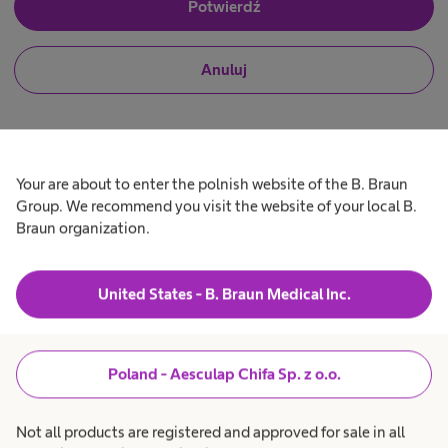
J
Potwierdź
a
e
n
s
i
t
N
Anuluj
e
e
i
m
i
e
p
n
j
r
f
e
o
s
f
u
t
e
z
e
s
Your are about to enter the polnish website of the B. Braun
j
m
j
Group. We recommend you visit the website of your local B.
P
ą
p
o
Braun organization.
1
r
n
o
C
a
o
f
l
e
i
z
s
s
United States - B. Braun Medical Inc.
y
0
j
t
o
ą
o
n
z
Produkty i rozwiązania
expand_more
f
a
b
l
r
Poland - Aesculap Chifa Sp. z o.o.
s
i
a
T
s
n
r
Opieka nad pacjentem
expand_more
y
t
t
ż
Not all products are registered and approved for sale in all
l
ą
y