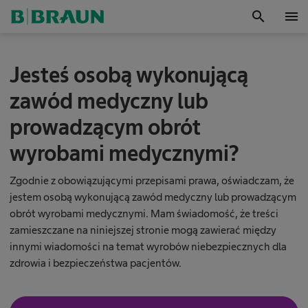
search
menu
OK
Z
Jesteś osobą wykonującą
a
r
zawód medyczny lub
z
ą
prowadzącym obrót
d
z
wyrobami medycznymi?
a
n
i
Zgodnie z obowiązującymi przepisami prawa, oświadczam, że
e
jestem osobą wykonującą zawód medyczny lub prowadzącym
l
obrót wyrobami medycznymi. Mam świadomość, że treści
e
zamieszczane na niniejszej stronie mogą zawierać między
k
innymi wiadomości na temat wyrobów niebezpiecznych dla
a
m
zdrowia i bezpieczeństwa pacjentów.
i
w
o