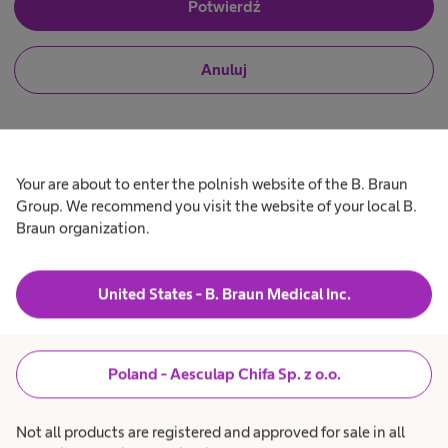
J
Potwierdź
n
e
k
s
o
t
N
Anuluj
e
l
i
m
o
e
p
g
j
r
i
e
o
s
f
i
t
e
e
s
Your are about to enter the polnish website of the B. Braun
Z
m
j
Group. We recommend you visit the website of your local B.
P
p
o
Braun organization.
3
r
n
m
o
a
o
f
l
e
i
z
s
i
s
United States - B. Braun Medical Inc.
,
j
t
o
ą
o
n
z
e
Produkty i rozwiązania
expand_more
a
b
l
r
Poland - Aesculap Chifa Sp. z o.o.
s
7
i
a
r
s
n
Opieka nad pacjentem
expand_more
t
t
ż
Not all products are registered and approved for sale in all
ą
y