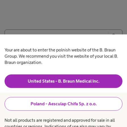
search
Your are about to enter the polnish website of the B. Braun
Group. We recommend you visit the website of your local B.
Braun organization.
United States - B. Braun Medical Inc.
Pozostań w kontakcie z
Poland - Aesculap Chifa Sp. z o.o.
firmą My B. Braun
Not all products are registered and approved for sale in all
countries or regions. Indications of use also may vary by