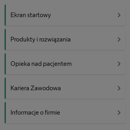
navigate_next
Ekran startowy
navigate_next
Produkty i rozwiązania
navigate_next
Opieka nad pacjentem
navigate_next
Kariera Zawodowa
navigate_next
Informacje o firmie