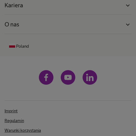
Kariera
expand_more
O nas
expand_more
Poland
Imprint
Regulamin
Warunki korzystania