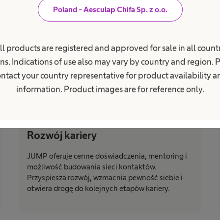
Poland - Aesculap Chifa Sp. z o.o.
ll products are registered and approved for sale in all countr
ns. Indications of use also may vary by country and region. 
ntact your country representative for product availability 
information. Product images are for reference only.
Rozwój kariery
JUMP oferuje cenne doświadczenia, mentoring i
możliwość budowania sieci kontaktów.
Przyspiesza rozwój, wzmacnia pewność siebie i
otwiera drogę do kolejnych etapów kariery.