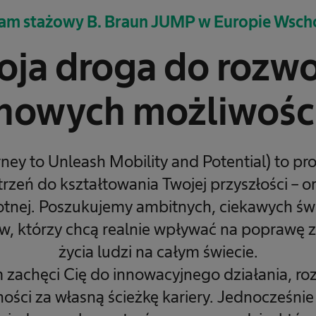
am stażowy B. Braun JUMP w Europie Wsch
ja droga do rozwo
nowych możliwośc
ey to Unleash Mobility and Potential) to pr
trzeń do kształtowania Twojej przyszłości – or
otnej. Poszukujemy ambitnych, ciekawych św
ów, którzy chcą realnie wpływać na poprawę zd
życia ludzi na całym świecie.
zachęci Cię do innowacyjnego działania, roz
ości za własną ścieżkę kariery. Jednocześni