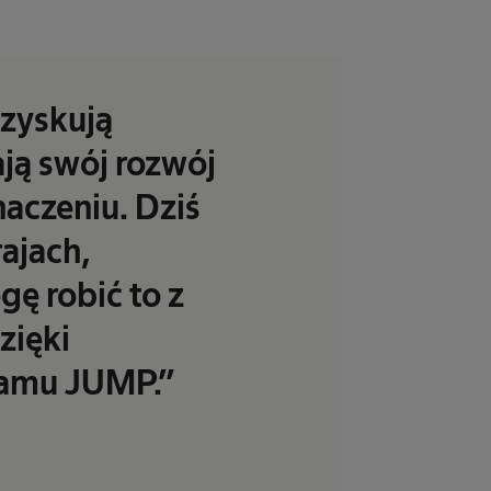
 zyskują
ją swój rozwój
naczeniu. Dziś
ajach,
ę robić to z
zięki
ramu JUMP.”