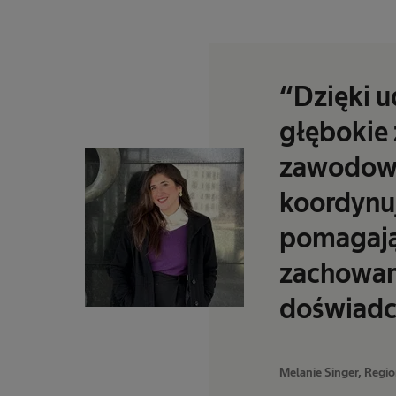
“Dzięki u
głębokie 
zawodowy 
koordynuj
pomagając
zachowani
doświadc
Melanie Singer, Regi