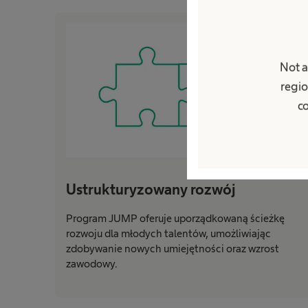
Not a
regio
co
Ustrukturyzowany rozwój
Program JUMP oferuje uporządkowaną ścieżkę
rozwoju dla młodych talentów, umożliwiając
zdobywanie nowych umiejętności oraz wzrost
zawodowy.