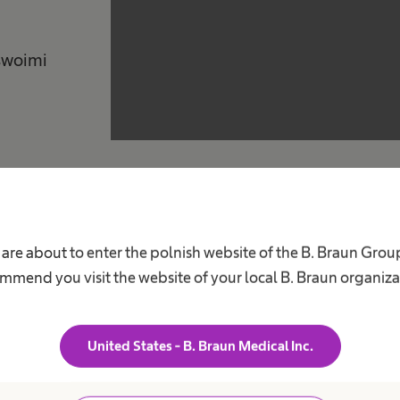
 swoimi
 are about to enter the polnish website of the B. Braun Grou
Najważniejsze informacje
mmend you visit the website of your local B. Braun organiza
Korzyści z programu JUM
United States - B. Braun Medical Inc.