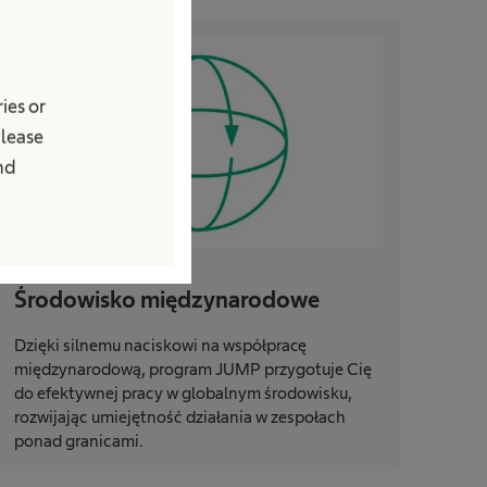
ies or
Please
and
Środowisko międzynarodowe
Dzięki silnemu naciskowi na współpracę
międzynarodową, program JUMP przygotuje Cię
do efektywnej pracy w globalnym środowisku,
rozwijając umiejętność działania w zespołach
ponad granicami.