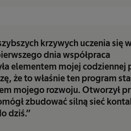
jszybszych krzywych uczenia się 
 pierwszego dnia współpraca
a elementem mojej codziennej p
ę, że to właśnie ten program stał
m mojego rozwoju. Otworzył p
pomógł zbudować silną sieć kont
o dziś.”