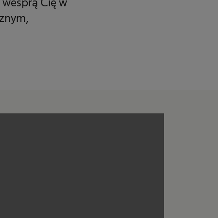
 wesprą Cię w
cznym,