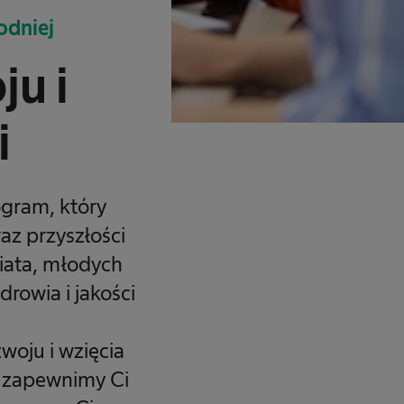
odniej
ju i
i
ogram, który
az przyszłości
iata, młodych
rowia i jakości
woju i wzięcia
e zapewnimy Ci