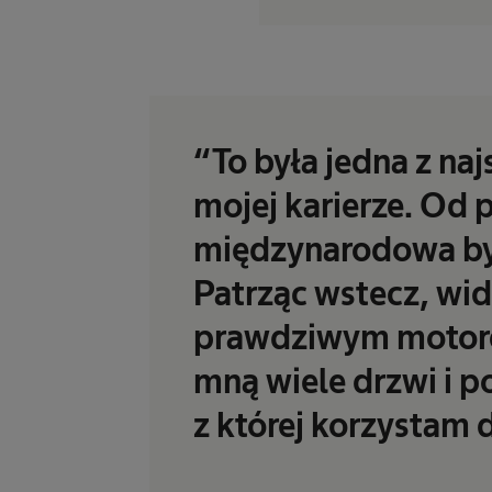
“To była jedna z na
mojej karierze. Od
międzynarodowa był
Patrząc wstecz, widz
prawdziwym motore
mną wiele drzwi i 
z której korzystam d