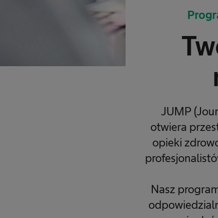
Progr
Two
JUMP (Journ
otwiera przes
opieki zdrow
profesjonalist
Nasz program 
odpowiedzialn