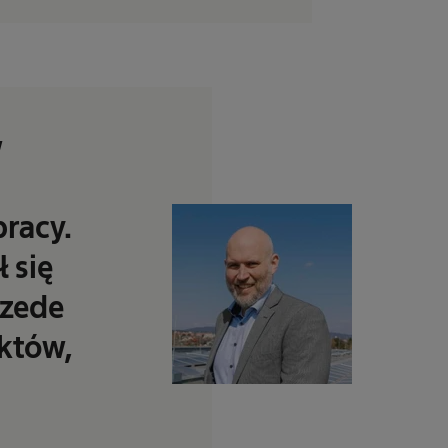
w
racy.
 się
rzede
aktów,