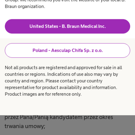
Braun organization.
6.
Dane osobowe będą przetwarzane przez
United States - B. Braun Medical Inc.
okres
przeprowadzenia postępowania
rekrutacyjnego na praktyki zawodowe lub staż, a
w przypadku:
Poland - Aesculap Chifa Sp. z o.o.
- nie przyjęcia wskazanego przez Pana/Panią
Not all products are registered and approved for sale in all
kandydata przez okres niezbędny do usunięcia
countries or regions. Indications of use also may vary by
country and region. Please contact your country
danych, lecz nie dłużej niż przez okres 3 m-cy od
representative for product availability and information.
czasu otrzymania zgłoszenia;
Product images are for reference only.
- w przypadku zawarcia umowy z wskazanym
przez Pana/Panią kandydatem przez okres
trwania umowy;