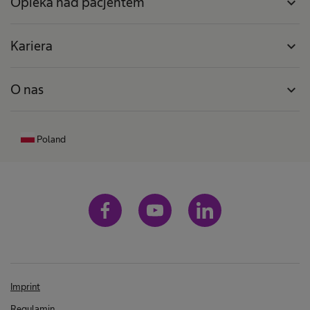
Opieka nad pacjentem
expand_more
Kariera
expand_more
O nas
expand_more
Poland
Imprint
Regulamin