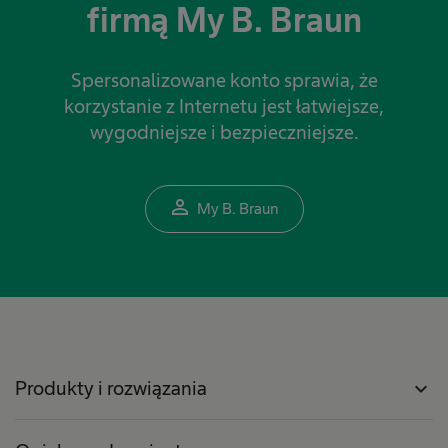
firmą My B. Braun
Spersonalizowane konto sprawia, że
korzystanie z Internetu jest łatwiejsze,
wygodniejsze i bezpieczniejsze.
person_outline
My B. Braun
Produkty i rozwiązania
expand_more