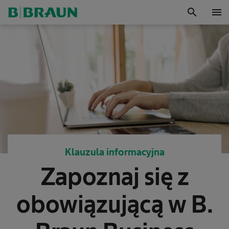
search
menu
OK
Klauzula informacyjna
Zapoznaj się z
obowiązującą w B.