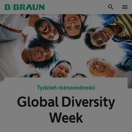
search
menu
OK
Tydzień różnorodności
Global Diversity
Week