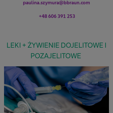
paulina.szymura@bbraun.com
+48 606 391 253
LEKI + ŻYWIENIE DOJELITOWE I
POZAJELITOWE