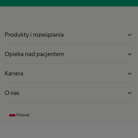
Produkty i rozwiązania
expand_more
Opieka nad pacjentem
expand_more
Kariera
expand_more
O nas
expand_more
Poland