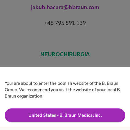
jakub.hacura@bbraun.com
+48 795 591 139
NEUROCHIRURGIA
Piotr Dudek
Your are about to enter the polnish website of the B. Braun
Częstochowa
Group. We recommend you visit the website of your local B.
Braun organization.
piotr.dudek@bbraun.com
United States - B. Braun Medical Inc.
+48 602 307 599