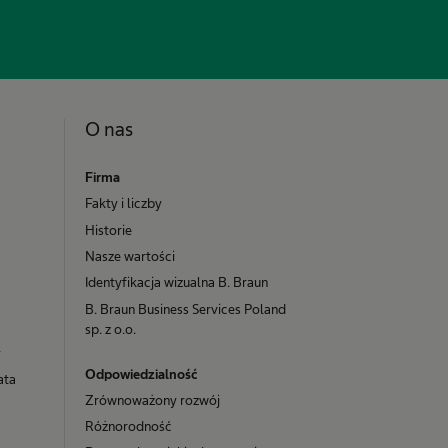
O nas
Firma
Fakty i liczby
Historie
Nasze wartości
Identyfikacja wizualna B. Braun
B. Braun Business Services Poland
sp. z o.o.
y
Odpowiedzialność
ata
Zrównoważony rozwój
Różnorodność