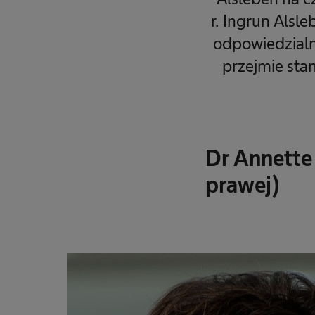
r. Ingrun Alsl
odpowiedzialna
przejmie sta
Dr Annette 
prawej)