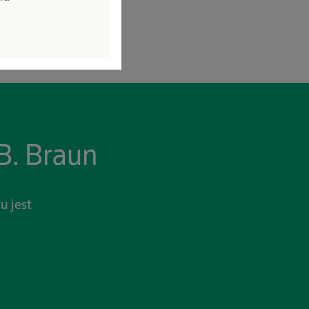
B. Braun
u jest