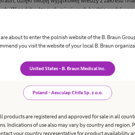
Braun, dzięki swojej wyjątkowej wiedzy z zakresu fin
ych. W nadchodzących miesiącach będzie nadal wnos
ożliwiając w ten sposób płynne zmiany w dziale fi
ödder, przewodniczący rady nadzorczej B. Braun SE.
 are about to enter the polnish website of the B. Braun Grou
mmend you visit the website of your local B. Braun organiza
osiada 26-letnie międzynarodowe doświadczenie w r
 Bayer. W Chinach kierowała między innymi działami
United States - B. Braun Medical Inc.
inansów i Księgowości w dziale HealthCare i spędziła
ansowy firmy Bayer w Hongkongu. Następnie zajmow
lnej za Amerykę Łacińską, Afrykę, Bliski Wschód, re
Poland - Aesculap Chifa Sp. z o.o.
nansowego we Włoszech, aż do objęcia obecnego sta
ll products are registered and approved for sale in all countr
est ekonomistką, studiowała na Uniwersytecie Leibni
ns. Indications of use also may vary by country and region. 
ntact your country representative for product availability 