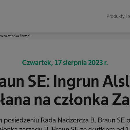
Produkty i 
na na członka Zarządu
Czwartek, 17 sierpnia 2023 r.
raun SE: Ingrun Als
ana na członka Z
 posiedzeniu Rada Nadzorcza B. Braun SE 
złonka zarządu B. Braun SE ze skutkiem od 1