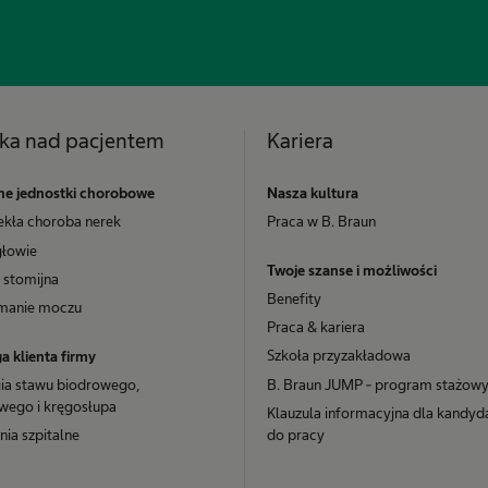
ka nad pacjentem
Kariera
e jednostki chorobowe
Nasza kultura
ekła choroba nerek
Praca w B. Braun
łowie
Twoje szanse i możliwości
 stomijna
Benefity
manie moczu
Praca & kariera
Szkoła przyzakładowa
a klienta firmy
gia stawu biodrowego,
B. Braun JUMP - program stażow
wego i kręgosłupa
Klauzula informacyjna dla kandyd
ia szpitalne
do pracy