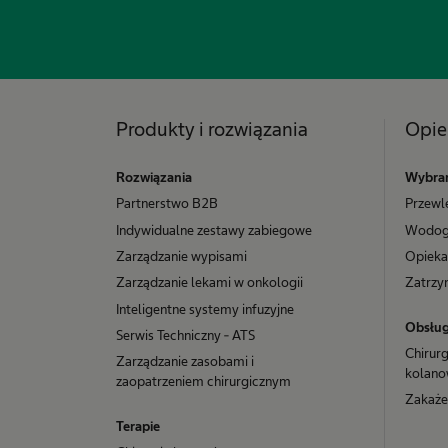
Produkty i rozwiązania
Opie
Rozwiązania
Wybran
Partnerstwo B2B
Przewl
Indywidualne zestawy zabiegowe
Wodog
Zarządzanie wypisami
Opieka
Zarządzanie lekami w onkologii
Zatrzy
Inteligentne systemy infuzyjne
Obsług
Serwis Techniczny - ATS
Chirur
Zarządzanie zasobami i
kolano
zaopatrzeniem chirurgicznym
Zakażen
Terapie