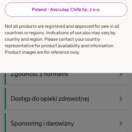
Poland - Aesculap Chifa Sp. z o.o.
navigate_next
Zrównoważony rozwój
Not all products are registered and approved for sale in all
countries or regions. Indications of use also may vary by
country and region. Please contact your country
representative for product availability and information.
navigate_next
Różnorodność
Product images are for reference only.
navigate_next
Zgodność z normami
navigate_next
Dostęp do opieki zdrowotnej
navigate_next
Sponsoring i darowizny