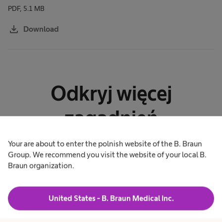
PDF, 5.1 MB
download
Download
Odkryj więcej
zagadnień
dotyczących
Your are about to enter the polnish website of the B. Braun
Group. We recommend you visit the website of your local B.
zrównoważonego
Braun organization.
rozwoju
United States - B. Braun Medical Inc.