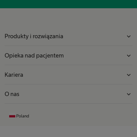
Produkty i rozwiązania
expand_more
Opieka nad pacjentem
expand_more
Kariera
expand_more
O nas
expand_more
Poland