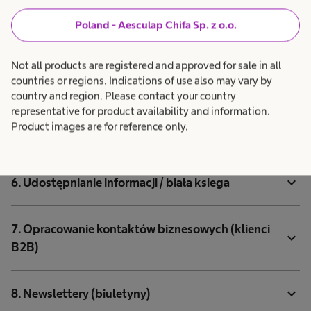
3. Współpraca z partnerami handlowymi w
Poland - Aesculap Chifa Sp. z o.o.
expand_more
środowisku B2B
Not all products are registered and approved for sale in all
countries or regions. Indications of use also may vary by
expand_more
4. Badania satysfkacji klientów
country and region. Please contact your country
representative for product availability and information.
Product images are for reference only.
expand_more
5. Zwiedzanie zakładu produkcyjnego
expand_more
6. Udostępnianie informacji / biała ksiega
7. Opracowanie kontaktów biznesowych (klienci
expand_more
B2B)
expand_more
8. Newslettery (biuletyny)