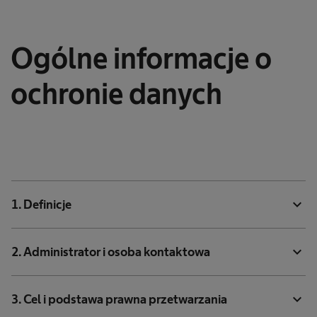
Ogólne informacje o
ochronie danych
expand_more
1. Definicje
expand_more
2. Administrator i osoba kontaktowa
expand_more
3. Cel i podstawa prawna przetwarzania