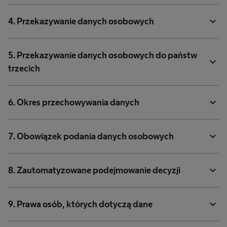
expand_more
4. Przekazywanie danych osobowych
5. Przekazywanie danych osobowych do państw
expand_more
trzecich
expand_more
6. Okres przechowywania danych
expand_more
7. Obowiązek podania danych osobowych
expand_more
8. Zautomatyzowane podejmowanie decyzji
expand_more
9. Prawa osób, których dotyczą dane