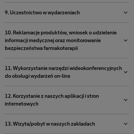
expand_more
9. Uczestnictwo w wydarzeniach
10. Reklamacje produktów, wniosek o udzielenie
expand_more
informacji medycznej oraz monitorowanie
bezpieczeństwa farmakoterapii
11. Wykorzystanie narzędzi wideokonferencyjnych
expand_more
do obsługi wydarzeń on-line
12. Korzystanie z naszych aplikacji i stron
expand_more
internetowych
expand_more
13. Wizyta/pobyt w naszych zakładach