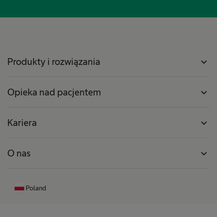
Produkty i rozwiązania
expand_more
Opieka nad pacjentem
expand_more
Kariera
expand_more
O nas
expand_more
Poland