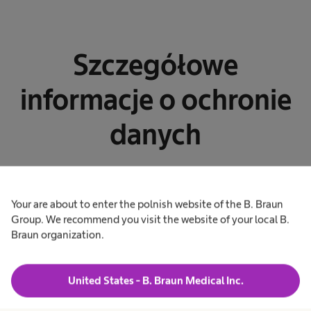
Szczegółowe
informacje o ochronie
danych
Your are about to enter the polnish website of the B. Braun
Group. We recommend you visit the website of your local B.
Braun organization.
expand_more
1. Podania o pracę
United States - B. Braun Medical Inc.
expand_more
2. Prośby o kontakt