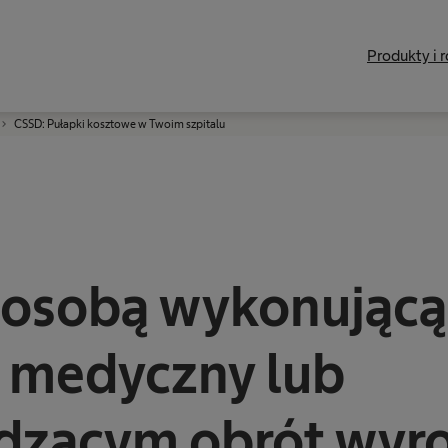
Produkty i 
CSSD: Pułapki kosztowe w Twoim szpitalu
 osobą wykonującą
 medyczny lub
dzącym obrót wyr