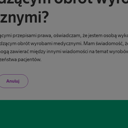
znymi?
ącymi przepisami prawa, oświadczam, że jestem osobą wy
zącym obrót wyrobami medycznymi. Mam świadomość, że 
e mogą zawierać między innymi wiadomości na temat wyrob
czeństwa pacjentów.
N
Anuluj
i
e
j
e
s
t
e
m
p
r