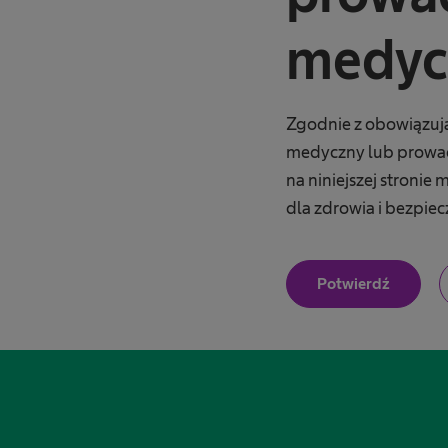
medyc
Zgodnie z obowiązuj
medyczny lub prowad
na niniejszej stroni
dla zdrowia i bezpie
J
Potwierdź
e
s
t
e
C
m
p
r
z
o
f
e