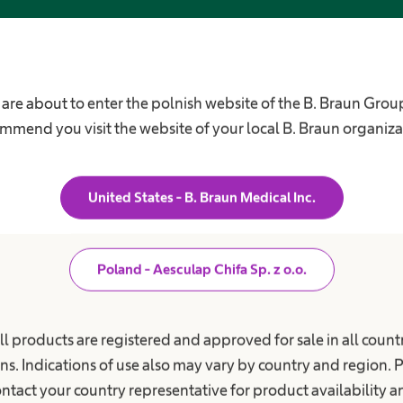
o
f
e
s
j
o
n
ka nad pacjentem
Kariera
 are about to enter the polnish website of the B. Braun Grou
a
l
mmend you visit the website of your local B. Braun organiza
i
e jednostki chorobowe
Nasza kultura
s
ekła choroba nerek
t
Praca w B. Braun
ą
łowie
z
United States - B. Braun Medical Inc.
Twoje szanse i możliwości
b
 stomijna
r
Benefity
manie moczu
a
n
Praca & kariera
ż
Poland - Aesculap Chifa Sp. z o.o.
Szkoła przyzakładowa
a klienta firmy
y
m
gia stawu biodrowego,
B. Braun JUMP - program stażow
e
wego i kręgosłupa
Klauzula informacyjna dla kandyd
d
ll products are registered and approved for sale in all countr
y
ia szpitalne
do pracy
c
ns. Indications of use also may vary by country and region. 
z
n
ntact your country representative for product availability 
e