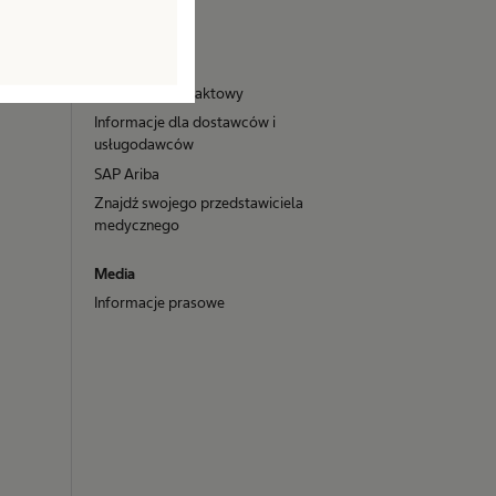
Compliance
Kontakt
Formularz kontaktowy
Informacje dla dostawców i
usługodawców
SAP Ariba
Znajdź swojego przedstawiciela
medycznego
Media
Informacje prasowe