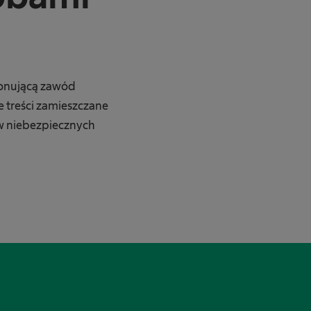
konującą zawód
treści zamieszczane
ów niebezpiecznych