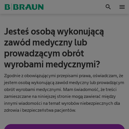
search
menu
OK
D
P
Jesteś osobą wykonującą
o
r
r
zawód medyczny lub
a
z
d
prowadzącym obrót
z
e
t
wyrobami medycznymi?
w
j
o
d
w
Zgodnie z obowiązującymi przepisami prawa, oświadczam, że
z
ź
jestem osobą wykonującą zawód medyczny lub prowadzącym
a
obrót wyrobami medycznymi. Mam świadomość, że treści
d
k
zamieszczane na niniejszej stronie mogą zawierać między
r
o
innymi wiadomości na temat wyrobów niebezpiecznych dla
e
s
zdrowia i bezpieczeństwa pacjentów.
i
Wdrożenie produktów, oprogramowania i procesów
e
z