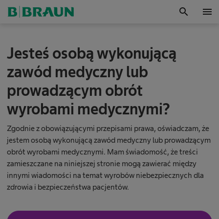
search
menu
OK
F
Jesteś osobą wykonującą
o
r
zawód medyczny lub
m
u
prowadzącym obrót
l
a
wyrobami medycznymi?
r
z
k
Zgodnie z obowiązującymi przepisami prawa, oświadczam, że
o
jestem osobą wykonującą zawód medyczny lub prowadzącym
n
obrót wyrobami medycznymi. Mam świadomość, że treści
t
zamieszczane na niniejszej stronie mogą zawierać między
a
innymi wiadomości na temat wyrobów niebezpiecznych dla
k
t
zdrowia i bezpieczeństwa pacjentów.
o
w
y