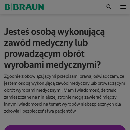
search
menu
OK
P
Jesteś osobą wykonującą
i
o
zawód medyczny lub
n
i
prowadzącym obrót
e
r
wyrobami medycznymi?
w
d
z
Zgodnie z obowiązującymi przepisami prawa, oświadczam, że
i
jestem osobą wykonującą zawód medyczny lub prowadzącym
e
obrót wyrobami medycznymi. Mam świadomość, że treści
d
zamieszczane na niniejszej stronie mogą zawierać między
z
innymi wiadomości na temat wyrobów niebezpiecznych dla
i
n
zdrowia i bezpieczeństwa pacjentów.
i
e
k