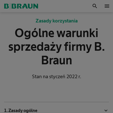
search
menu
OK
Zasady korzystania
Ogólne warunki
sprzedaży firmy B.
Braun
Stan na styczeń 2022 r.
expand_more
1. Zasady ogólne