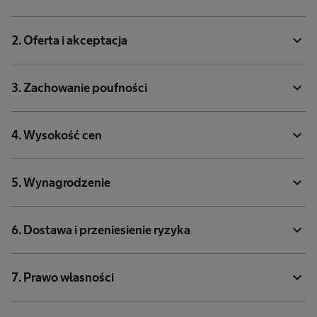
expand_more
2. Oferta i akceptacja
expand_more
3. Zachowanie poufności
expand_more
4. Wysokość cen
expand_more
5. Wynagrodzenie
expand_more
6. Dostawa i przeniesienie ryzyka
expand_more
7. Prawo własności