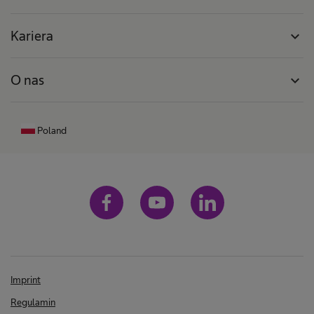
Kariera
expand_more
O nas
expand_more
Poland
Imprint
Regulamin