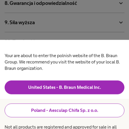
expand_more
8. Gwarancja i odpowiedzialność
expand_more
9. Siła wyższa
expand_more
10. Zgodność z normami
Your are about to enter the polnish website of the B. Braun
expand_more
11. Inna sytuacja
Group. We recommend you visit the website of your local B.
Braun organization.
United States - B. Braun Medical Inc.
Poland - Aesculap Chifa Sp. z o.o.
Pozostań w kontakcie z
Not all products are registered and approved for sale in all