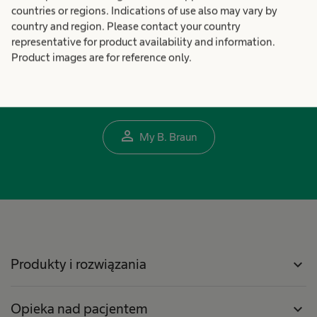
firmą My B. Braun
countries or regions. Indications of use also may vary by
country and region. Please contact your country
representative for product availability and information.
Spersonalizowane konto sprawia, że
Product images are for reference only.
korzystanie z Internetu jest łatwiejsze,
wygodniejsze i bezpieczniejsze.
person_outline
My B. Braun
Produkty i rozwiązania
expand_more
Opieka nad pacjentem
expand_more