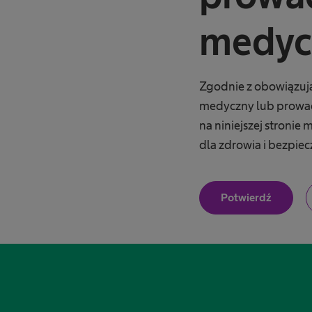
nej.
medyc
Zgodnie z obowiązuj
medyczny lub prowad
na niniejszej stroni
dla zdrowia i bezpie
J
Potwierdź
e
s
t
e
m
p
r
o
f
e