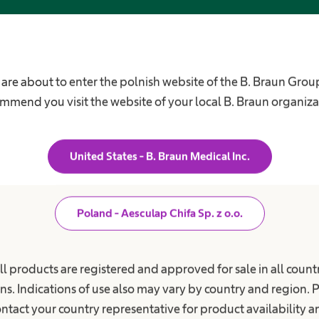
o
f
e
s
j
o
n
ka nad pacjentem
Kariera
 are about to enter the polnish website of the B. Braun Grou
a
l
mmend you visit the website of your local B. Braun organiza
i
e jednostki chorobowe
Nasza kultura
s
ekła choroba nerek
t
Praca w B. Braun
ą
łowie
z
United States - B. Braun Medical Inc.
Twoje szanse i możliwości
b
 stomijna
r
Benefity
manie moczu
a
n
Praca & kariera
ż
Poland - Aesculap Chifa Sp. z o.o.
Szkoła przyzakładowa
a klienta firmy
y
m
gia stawu biodrowego,
B. Braun JUMP - program stażow
e
wego i kręgosłupa
Klauzula informacyjna dla kandyd
d
ll products are registered and approved for sale in all countr
y
ia szpitalne
do pracy
c
ns. Indications of use also may vary by country and region. 
z
n
ntact your country representative for product availability 
e