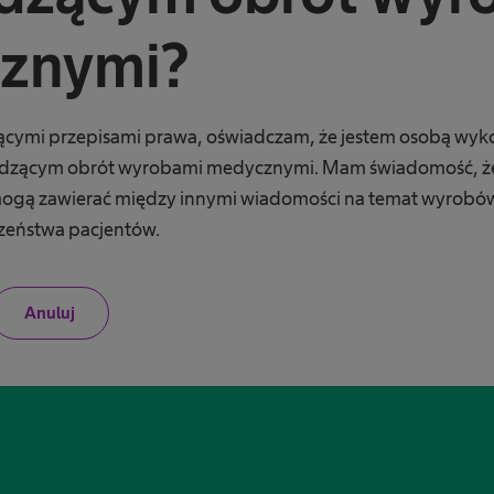
znymi?
ącymi przepisami prawa, oświadczam, że jestem osobą wy
zącym obrót wyrobami medycznymi. Mam świadomość, że 
e mogą zawierać między innymi wiadomości na temat wyrob
czeństwa pacjentów.
N
Anuluj
i
e
j
e
s
t
e
m
p
r