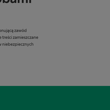
konującą zawód
treści zamieszczane
ów niebezpiecznych