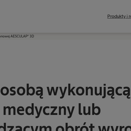
Produkty i 
trzonowej AESCULAP® 3D
 osobą wykonującą
 medyczny lub
dzącym obrót wyr