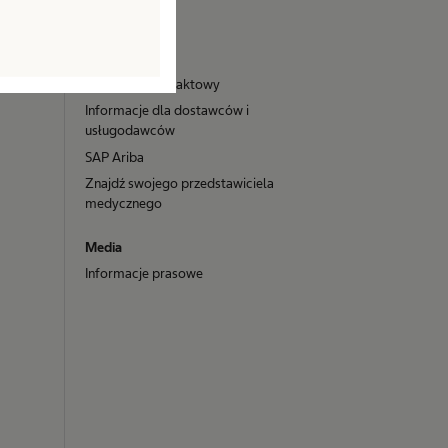
Compliance
Kontakt
Formularz kontaktowy
Informacje dla dostawców i
usługodawców
SAP Ariba
Znajdź swojego przedstawiciela
medycznego
Media
Informacje prasowe