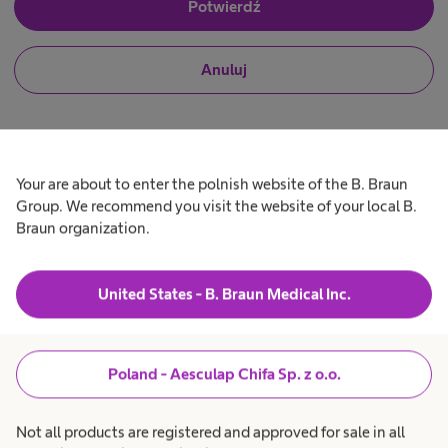
J
Potwierdź
K
e
s
t
N
Anuluj
e
A
i
m
e
p
j
r
-
e
o
s
f
t
e
e
C
s
Your are about to enter the polnish website of the B. Braun
m
j
Group. We recommend you visit the website of your local B.
P
ola. W
p
o
Braun organization.
r
n
a
o
a
o
e
f
l
e
i
ł
z
s
s
United States - B. Braun Medical Inc.
j
t
ywistym
o
ą
o
n
z
k
Produkty i rozwiązania
expand_more
a
b
l
r
Poland - Aesculap Chifa Sp. z o.o.
s
precyzyjne
i
a
o
s
n
lów, wydajność i
Opieka nad pacjentem
expand_more
t
t
ż
Not all products are registered and approved for sale in all
ą
y
 czasie