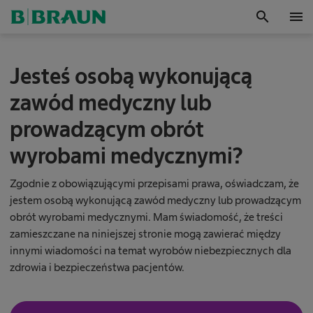
search
menu
OK
O
Jesteś osobą wykonującą
r
t
zawód medyczny lub
h
o
prowadzącym obrót
P
i
wyrobami medycznymi?
l
o
t
Zgodnie z obowiązującymi przepisami prawa, oświadczam, że
®
jestem osobą wykonującą zawód medyczny lub prowadzącym
E
obrót wyrobami medycznymi. Mam świadomość, że treści
l
zamieszczane na niniejszej stronie mogą zawierać między
i
innymi wiadomości na temat wyrobów niebezpiecznych dla
t
e
zdrowia i bezpieczeństwa pacjentów.
T