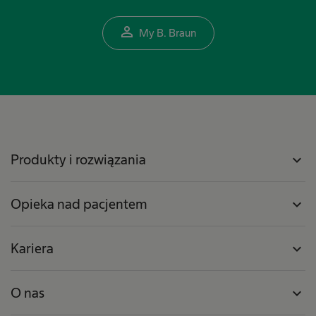
person_outline
My B. Braun
Produkty i rozwiązania
expand_more
Opieka nad pacjentem
expand_more
Kariera
expand_more
O nas
expand_more