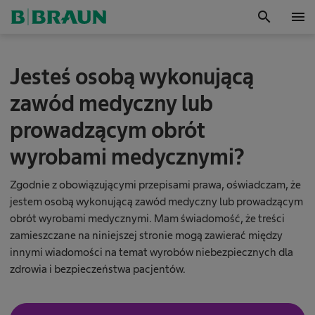
search
menu
OK
Jesteś osobą wykonującą
zawód medyczny lub
prowadzącym obrót
wyrobami medycznymi?
Zgodnie z obowiązującymi przepisami prawa, oświadczam, że
jestem osobą wykonującą zawód medyczny lub prowadzącym
obrót wyrobami medycznymi. Mam świadomość, że treści
zamieszczane na niniejszej stronie mogą zawierać między
B
innymi wiadomości na temat wyrobów niebezpiecznych dla
.
B
zdrowia i bezpieczeństwa pacjentów.
r
a
u